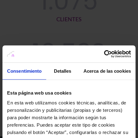
1.075
CLIENTES
16.520
INCIDENCIAS RESUELTAS
Consentimiento
Detalles
Acerca de las cookies
103
Esta página web usa cookies
En esta web utilizamos cookies técnicas, analíticas, de
personalización y publicitarias (propias y de terceros)
para poder mostrarte la información según tus
CLIENTES CON ASESORAMIENTO DPD
preferencias. Puedes aceptar este tipo de cookies
pulsando el botón “Aceptar”, configurarlas o rechazar su