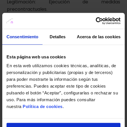
Legitimación: Ejecución de medidas
precontractuales.
Al proporcionar sus datos por cualquiera de los
Consentimiento
Detalles
Acerca de las cookies
medios facilitados, garantiza la veracidad de los
datos aportados y se comprometes a comunicar
cualquier cambio que se produzca en los mismos.
Esta página web usa cookies
Recuerde que, cuando le pidamos que rellene sus
En esta web utilizamos cookies técnicas, analíticas, de
datos personales para darle acceso a alguna
personalización y publicitarias (propias y de terceros)
funcionalidad o servicio, marcaremos algunos
para poder mostrarte la información según tus
campos como obligatorios, puesto que son datos
preferencias. Puedes aceptar este tipo de cookies
que necesitamos para poder prestarle el servicio
pulsando el botón “Aceptar”, configurarlas o rechazar su
en cuestión. Por favor, tenga en cuenta que si
uso. Para más información puedes consultar
decide no facilitarnos esos datos, es posible que
nuestra
Política de cookies
.
no pueda no pueda disfrutar de esos servicios o
funcionalidades o enviarnos su solicitud.