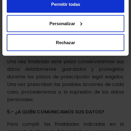
Permitir todas
4.- CONSERVACIÓN DE TUS DATOS. ¿CUÁNTO
Personalizar
TIEMPO LOS CONSERVAREMOS?
Los datos personales proporcionados se
Rechazar
conservarán durante el tiempo necesario para
cumplir con la finalidad para la que se recaban.
Una vez finalizado este plazo conservaremos sus
datos debidamente guardados y protegidos
durante los plazos de prescripción legal exigidos.
Una vez prescriban las posibles acciones de cada
caso, procederemos a la supresión de los datos
personales.
5.- ¿A QUIÉN COMUNICAMOS SUS DATOS?
Para cumplir las finalidades indicadas en la