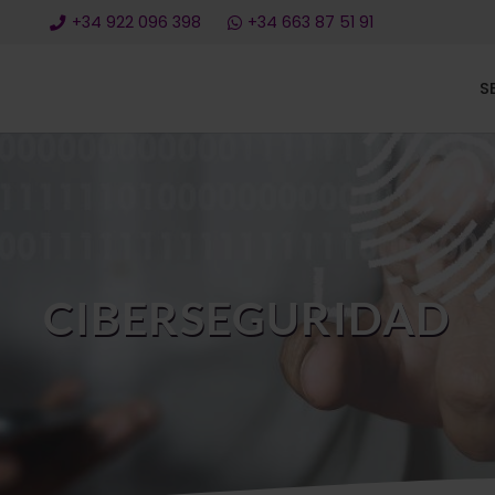
+34 922 096 398
+34 663 87 51 91
S
CIBERSEGURIDAD