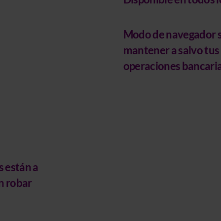
Modo de navegador s
mantener a salvo tus
operaciones bancarias
s están a
n robar