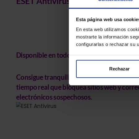
ESET Antivirus
Esta página web usa cookie
En esta web utilizamos cookie
mostrarte la información seg
configurarlas o rechazar su
Disponible en todos los planes
Rechazar
Consigue tranquilidad con la
protección 2
tiempo real
que bloquea sitios web y corre
electrónicos sospechosos.