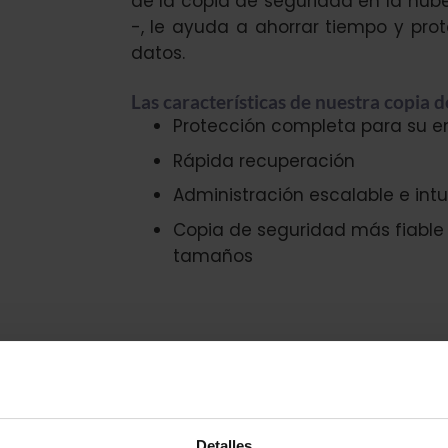
de la copia de seguridad en la nub
-, le ayuda a ahorrar tiempo y prot
datos.
Las características de nuestra copia d
Protección completa para su 
Rápida recuperación
Administración escalable e intu
Copia de seguridad más fiable y
tamaños
Detalles