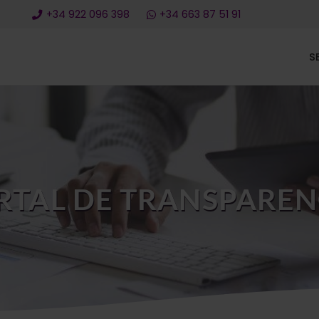
+34 922 096 398
+34 663 87 51 91
S
RTAL DE TRANSPAREN