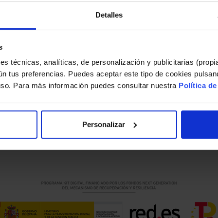
Detalles
encia visible en la página principal
s
cuerdo a los criterios del Comisionado y ordenar lo
s técnicas, analíticas, de personalización y publicitarias (propi
rmatos como documentos de texto.
ún tus preferencias. Puedes aceptar este tipo de cookies pulsand
no de los requisitos de la transparencia es que la i
 uso. Para más información puedes consultar nuestra
Política d
n el Portal de Transparencia, ponte en contacto c
Personalizar