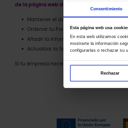
de la página web de tu organización.
Consentimiento
Mantener el acceso al Portal de Transpar
Esta página web usa cookie
Ordenar tu Portal de Transparencia de a
En esta web utilizamos cookie
Añadir la información en diferentes fo
mostrarte la información seg
Actualizar la fecha de la información. U
configurarlas o rechazar su
Si tu empresa necesita ayuda para cumplir co
Rechazar