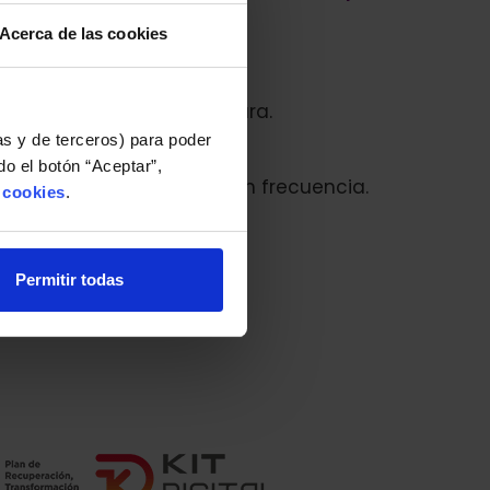
Acerca de las cookies
s contenidos de forma clara.
as y de terceros) para poder
o el botón “Aceptar”,
nformación se actualice con frecuencia.
e cookies
.
on nosotros.
Permitir todas