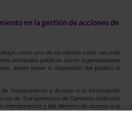
iento en la gestión de acciones de
tituye como uno de los valores cada vez más
anto entidades públicas como organizaciones
das, deben poner a disposición del público la
de Transparencia y Acceso a la Información
la Ley de Transparencia de Canarias dedicado
e la transparencia y del derecho de acceso a la
borar un informe sobre la evaluación de la trans
s por ello que te
ofrecemos asesoramiento para in