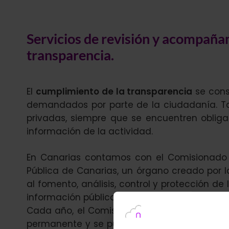
Servicios de revisión y acompañam
transparencia.
El
cumplimiento de la transparencia
se cons
demandados por parte de la ciudadanía. T
privadas, siempre que se encuentren obliga
información de la actividad.
En Canarias contamos con el Comisionado 
Pública de Canarias, un órgano creado por 
al fomento, análisis, control y protección d
información pública en el ámbito canario.
Cada año, el Comisionado se encarga de ela
permanente y se puede mejorar cada año, e