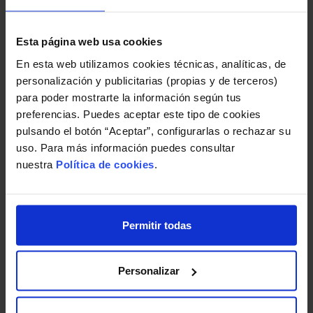
resultar complicado. Como la mayoría de los tipos de
software malicioso, los keyloggers están diseñados para
Esta página web usa cookies
permanecer ocultos. La forma más fácil de detectar el
En esta web utilizamos cookies técnicas, analíticas, de
malware es usar un
software antivirus potente
que
personalización y publicitarias (propias y de terceros)
detecte y bloquee los keyloggers antes de que lleguen a
para poder mostrarte la información según tus
infectarle el dispositivo.
preferencias. Puedes aceptar este tipo de cookies
pulsando el botón “Aceptar”, configurarlas o rechazar su
uso. Para más información puedes consultar
¿Cuáles son las señales de advertencia de los
nuestra
Política de cookies
.
keyloggers?
Las señales de advertencia de los keyloggers son
similares a las de otros tipos de malware. Debe prestar
Permitir todas
atención a esto si cree que puede tener un keylogger en
su dispositivo:
Personalizar
Un rendimiento lento.
Bloqueos y errores inesperados.