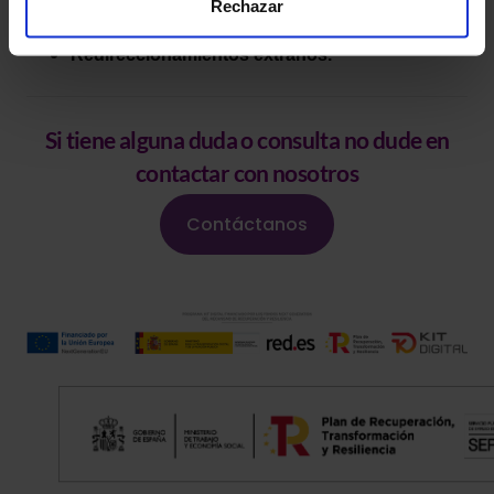
Rechazar
Cambios en la configuración.
Redireccionamientos extraños.
Si tiene alguna duda o consulta no dude en
contactar con nosotros
Contáctanos