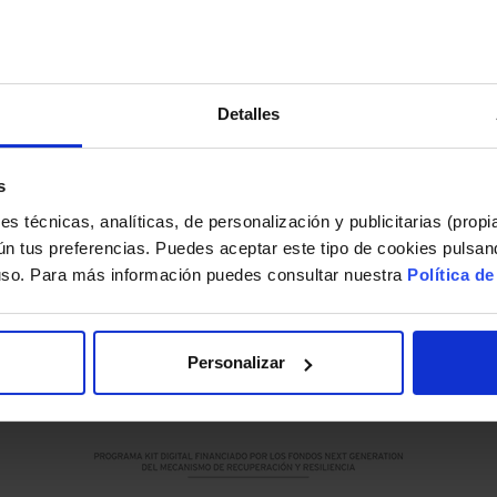
el paso anterior no funciona, pide a los buscador
es deben disponer de mecanismos para retirar cont
 se niega a eliminar los contenidos puedes recla
va y dejen de vulnerarse tus derechos.
Detalles
s
 alguna duda o consulta no dude en contactar co
s técnicas, analíticas, de personalización y publicitarias (propi
ún tus preferencias. Puedes aceptar este tipo de cookies pulsand
Contáctanos
 uso. Para más información puedes consultar nuestra
Política d
Personalizar