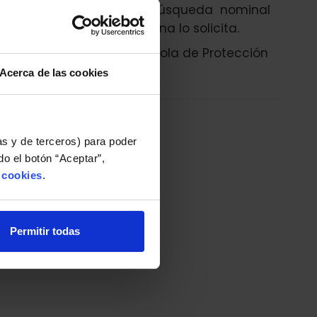
es que bloqueen cualquier búsqueda nominal
enidos cuando una persona lo solicita.
mar ante la Agencia Española de Protección
Acerca de las cookies
n nosotros
as y de terceros) para poder
o el botón “Aceptar”,
e cookies
.
Permitir todas