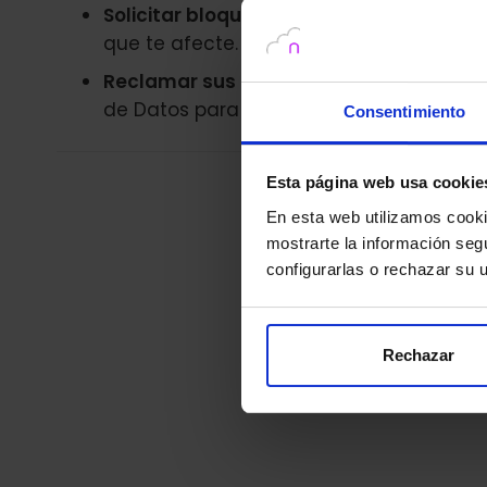
Solicitar bloqueos en las búsquedas:
Si 
que te afecte. Desde 2014, los buscador
Reclamar sus derechos:
Si una compañía
de Datos para que se respete la normati
Consentimiento
Esta página web usa cookie
Si tienes
En esta web utilizamos cookie
mostrarte la información seg
configurarlas o rechazar su
Rechazar