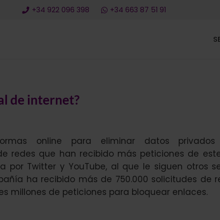
+34 922 096 398
+34 663 87 51 91
S
l de internet?
aformas online para eliminar datos privado
de redes que han recibido más peticiones de este
por Twitter y YouTube, al que le siguen otros se
pañía ha recibido más de 750.000 solicitudes de r
es millones de peticiones para bloquear enlaces.