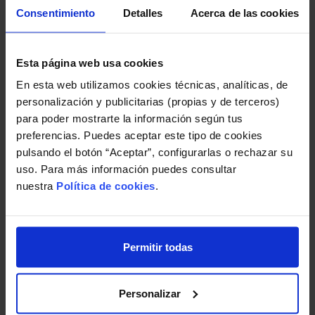
a cada propietario
Consentimiento
Detalles
Acerca de las cookies
La publicación de la relación de propietarios
morosos mediante comunicación remitida a
Esta página web usa cookies
cada uno de los propietarios, tampoco
En esta web utilizamos cookies técnicas, analíticas, de
encuentra cobertura en la normativa de
personalización y publicitarias (propias y de terceros)
protección de datos.
para poder mostrarte la información según tus
preferencias. Puedes aceptar este tipo de cookies
En ambos casos, incluso en el supuesto en el que
pulsando el botón “Aceptar”, configurarlas o rechazar su
no se haga mención expresa a la identificación
uso. Para más información puedes consultar
personal del vecino moroso, detallando
nuestra
Política de cookies
.
únicamente el dato relativo a la vivienda,
tampoco resultaría conforme con la normativa de
protección de datos.
Permitir todas
No obstante, si se contara con el consentimiento
previo del interesado para la mencionada
Personalizar
publicación, en este caso del vecino deudor, nos
encontraremos ante una cesión de datos con