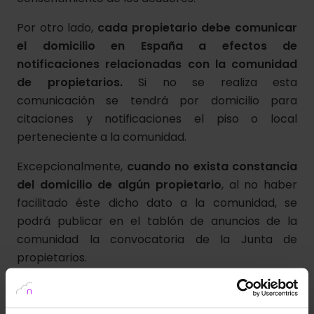
Por otro lado,
cada propietario debe comunicar
el domicilio en España a efectos de
notificaciones relacionadas con la comunidad
de propietarios.
Si no se realiza esta
comunicación se tendrá por domicilio para
citaciones y notificaciones el piso o local
perteneciente a la comunidad.
Excepcionalmente,
cuando no exista constancia
del domicilio de algún propietario
, al no haber
facilitado éste dicho dato a la comunidad, se
podrá publicar en el tablón de anuncios de la
comunidad la convocatoria de la Junta de
propietarios.
Publicación mediante comunicación remitida