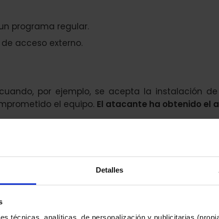
un programa regular.
 de acceso externo.
cuando, por ejemplo, se acepta la instalación d
omprometido el equipo.
El atacante ha obtenido el a
ra el acceso en el equipo
de la víctima instalan
Detalles
s
ipula en remoto el equipo de la víctima.
Puede 
s técnicas, analíticas, de personalización y publicitarias (propi