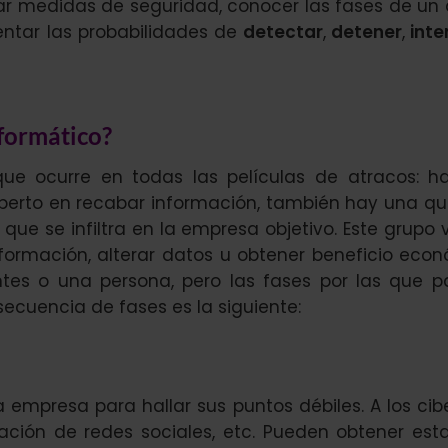
r medidas de seguridad, conocer las fases de un
ntar las probabilidades de
detectar
,
detener
,
inte
nformático?
e ocurre en todas las películas de atracos: 
xperto en recabar información, también hay una qu
que se infiltra en la empresa objetivo. Este grupo 
nformación, alterar datos u obtener beneficio eco
tes o una persona, pero las fases por las que p
secuencia de fases es la siguiente:
empresa para hallar sus puntos débiles. A los cib
ación de redes sociales, etc. Pueden obtener est