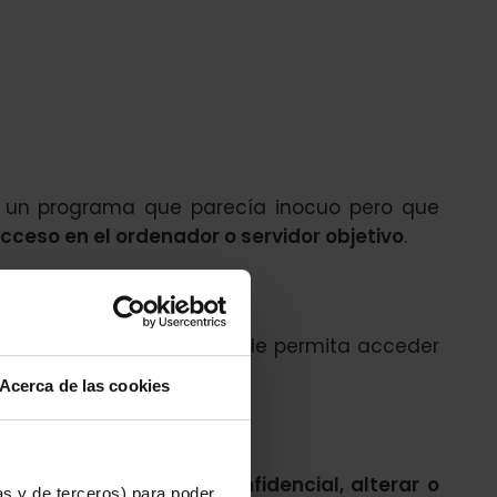
e un programa que parecía inocuo pero que
cceso en el ordenador o servidor objetivo
.
do una puerta trasera que le permita acceder
Acerca de las cookies
sustraer información confidencial, alterar o
as y de terceros) para poder