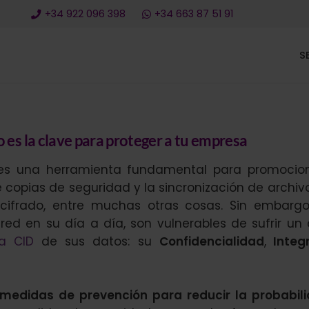
+34 922 096 398
+34 663 87 51 91
S
 es la clave para proteger a tu empresa
t es una herramienta fundamental para promocio
 copias de seguridad y la sincronización de archivo
cifrado, entre muchas otras cosas. Sin embargo
red en su día a día, son vulnerables de sufrir un
da CID
de sus datos: su
Confidencialidad
,
Integ
 medidas de prevención para reducir la probabil