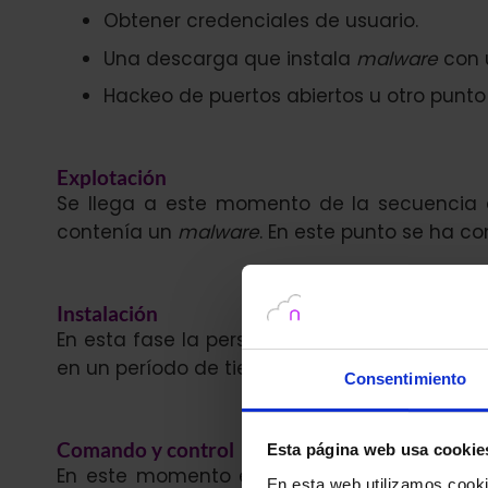
Obtener credenciales de usuario.
Una descarga que instala
malware
con 
Hackeo de puertos abiertos u otro punto
Explotación
Se llega a este momento de la secuencia 
contenía un
malware
. En este punto se ha c
Instalación
En esta fase la persona ciberatacante
asegu
en un período de tiempo prolongado.
Consentimiento
Comando y control
Esta página web usa cookie
En este momento el o la ciberatacante man
En esta web utilizamos cookie