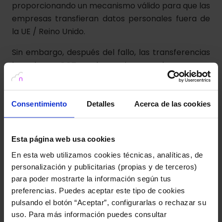
proporcionando un mecanismo válido para que las
empresas transfieran datos personales fuera de
la UE / Reino Unido.
Sin embargo, después del fallo, las transferencias
basadas en CCT pueden ser impugnadas caso por
caso, especialmente cuando las leyes de
seguridad nacional entran en conflicto con las
garantías proporcionadas por el importador de
Consentimiento
Detalles
Acerca de las cookies
datos en virtud de las CCT.
El problema está en que las leyes de seguridad
Esta página web usa cookies
nacional de EEUU entran en conflicto con la
En esta web utilizamos cookies técnicas, analíticas, de
normativa de protección de datos europea y
personalización y publicitarias (propias y de terceros)
aunque las CCT se incluyan como mecanismo de
para poder mostrarte la información según tus
legitimación para realizar estas transferencias, no
preferencias. Puedes aceptar este tipo de cookies
se puede garantizar en la práctica que el nivel de
pulsando el botón “Aceptar”, configurarlas o rechazar su
protección exigido por el Derecho de la Unión sea
uso. Para más información puedes consultar