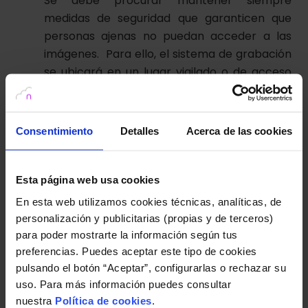
Se debe procurar mantener siempre
medidas de seguridad que garanticen que
personas ajenas no puedan acceder a las
imágenes. Para ello, el sistema de grabación
se ubicará en un lugar vigilado o de acceso
restringido.
Conservación de las imágenes
Consentimiento
Detalles
Acerca de las cookies
Las imágenes serán conservadas durante un
plazo máximo de un mes desde su captación,
Esta página web usa cookies
transcurrido el cual se procederá al borrado.
En esta web utilizamos cookies técnicas, analíticas, de
personalización y publicitarias (propias y de terceros)
Si se produce la grabación de un delito o
para poder mostrarte la información según tus
infracción administrativa que deba ser
preferencias. Puedes aceptar este tipo de cookies
puesta en conocimiento de una autoridad
pulsando el botón “Aceptar”, configurarlas o rechazar su
deberán conservarse las imágenes con el
uso. Para más información puedes consultar
único fin de ponerlas a disposición de la
nuestra
Política de cookies
.