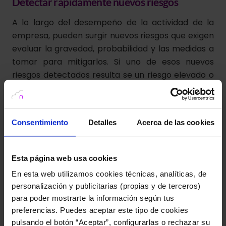
Detectar rápidamente nuevos riesgos
A lo largo del desempeño de la actividad de la
empresa, pueden surgir nuevos riesgos que exigen
evaluar la gravedad, probabilidad y las medidas a
tomar para mitigarlos. Si uno de esos nuevos
riesgos detectados resulta se un riesgo elevado o
un tratamiento a gran escala de datos
especialmente sensibles, se exigirá que se realice
una Evaluación de Impacto. De este modo, podrás
Consentimiento
Detalles
Acerca de las cookies
seguir realizando tu actividad tranquilamente,
estando seguro de que los datos de quienes han
confiado en ti están a salvo.
Esta página web usa cookies
En esta web utilizamos cookies técnicas, analíticas, de
Disponer de toda la documentación siempre
personalización y publicitarias (propias y de terceros)
actualizada
para poder mostrarte la información según tus
preferencias. Puedes aceptar este tipo de cookies
En caso de que se realice una inspección en las
pulsando el botón “Aceptar”, configurarlas o rechazar su