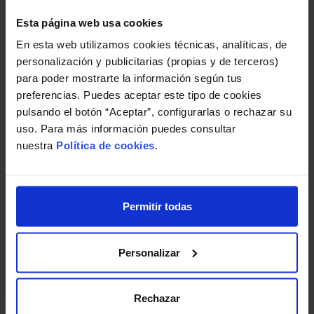
Con la doble autenticación se mitigan en gran
Esta página web usa cookies
medida los ataques anteriores pues el
En esta web utilizamos cookies técnicas, analíticas, de
ciberdelincuente tendría que hacerse también
personalización y publicitarias (propias y de terceros)
con el segundo factor.
para poder mostrarte la información según tus
preferencias. Puedes aceptar este tipo de cookies
Inconvenientes
pulsando el botón “Aceptar”, configurarlas o rechazar su
uso. Para más información puedes consultar
El mayor inconveniente de utilizar esta medida de
nuestra
Política de cookies
.
seguridad es
perder el dispositivo con el que
recibimos el código de verificación
, en ese caso
cada servicio cuenta con unos mecanismos de
Permitir todas
recuperación propios.
Google
, por ejemplo, puede
enviar el código de acceso a un dispositivo
alternativo o utilizar los códigos de seguridad
Personalizar
imprimibles.
Apple
por el contrario utiliza otras
técnicas basadas en los dispositivos de confianza,
Rechazar
que son aquellos en los que se ha iniciado sesión