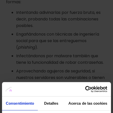
formas:
Intentando adivinarlas por fuerza bruta, es
decir, probando todas las combinaciones
posibles.
Engañándonos con técnicas de ingeniería
social para que se las entreguemos
(
phishing
).
Infectándonos por malware también que
tiene la funcionalidad de robar contraseñas.
Aprovechando agujeros de seguridad, si
nuestros servidores son vulnerables o tienen
fallos de configuración.
Por malas prácticas del usuario como
apuntarlas en un papel quedando a la vista
Consentimiento
Detalles
Acerca de las cookies
de alguien con malas intenciones.