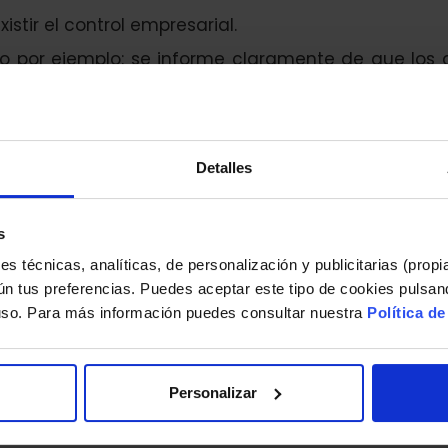
tir el control empresarial.
mo por ejemplo: se informe claramente de que los di
n participar los representantes de los trabajadores.
espete los estándares mínimos de protección de su 
Detalles
legalmente.
s
lguna duda o consulta no dude en contact
s técnicas, analíticas, de personalización y publicitarias (propi
ún tus preferencias. Puedes aceptar este tipo de cookies pulsand
Contáctanos
 uso. Para más información puedes consultar nuestra
Política d
Personalizar