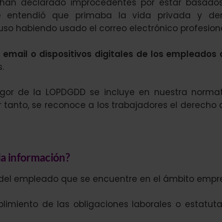
 han declarado improcedentes por estar basado
e entendió que primaba la vida privada y de
so habiendo usado el correo electrónico profesiona
l email o dispositivos digitales de los empleados 
.
vigor de la LOPDGDD se incluye en nuestra normat
or tanto, se reconoce a los trabajadores el derecho 
la información?
el empleado que se encuentre en el ámbito empres
limiento de las obligaciones laborales o estatuta