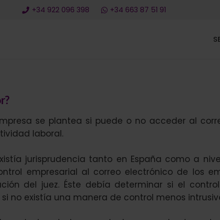
+34 922 096 398
+34 663 87 51 91
S
r?
mpresa se plantea si puede o no acceder al corr
tividad laboral.
xistía jurisprudencia tanto en España como a nive
control empresarial al correo electrónico de los e
ción del juez. Éste debía determinar si el control
r, si no existía una manera de control menos intrusiv