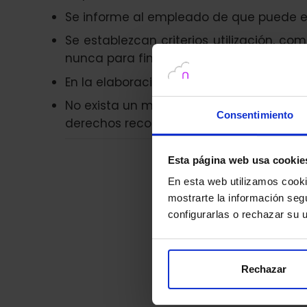
Se informe al empleado de que puede exis
Se establezcan criterios utilización, co
nunca para fines personales.
En la elaboración de los criterios deberá
No exista un método menos intrusivo. R
Consentimiento
derechos reconocidos constitucional y 
Esta página web usa cookie
Si tiene a
En esta web utilizamos cookie
mostrarte la información seg
configurarlas o rechazar su
Rechazar