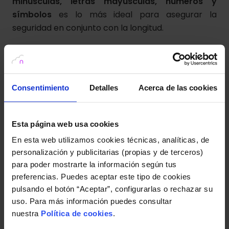
minúsculas, letras mayúsculas, números y
símbolos
es lo más ideal para asegurar la
seguridad en conjunto con la longitud.
En la siguiente tabla de datos proporcionados por
Hive Systems
podemos observar los
tiempos
medios de crackeo de contraseñas
, como las
Consentimiento
Detalles
Acerca de las cookies
más cortas y con menor complejidad son
obtenidas instantáneamente.
Esta página web usa cookies
En esta web utilizamos cookies técnicas, analíticas, de
personalización y publicitarias (propias y de terceros)
para poder mostrarte la información según tus
preferencias. Puedes aceptar este tipo de cookies
pulsando el botón “Aceptar”, configurarlas o rechazar su
uso. Para más información puedes consultar
nuestra
Política de cookies
.
Tener una contraseña compleja asegura de que
no se pueda obtener fácilmente a través de