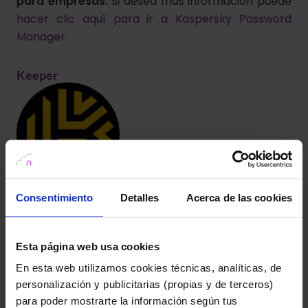
para empresas.
Si desea más información puede
hacer clic aquí para ir a Kaspersky Password
Manager.
Keeper
Consentimiento
Detalles
Acerca de las cookies
Lo destacable de Keeper es que es un gestor de
contraseñas que aplica una seguridad muy alta,
en concreto, destaca en las opciones avanzadas
Esta página web usa cookies
de autenticación multifactor (MFA) porque incluye
En esta web utilizamos cookies técnicas, analíticas, de
la autenticación mediante escáner facial y de
personalización y publicitarias (propias y de terceros)
huella dactilar en dispositivos móviles y relojes
para poder mostrarte la información según tus