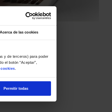
quipos personales para trabajar
Acerca de las cookies
idades de Propietarios
as y de terceros) para poder
go que notificarla?
o el botón “Aceptar”,
e cookies
.
Permitir todas