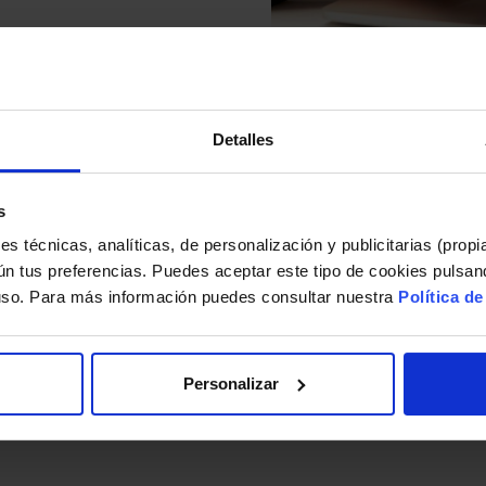
Los peligros de utilizar e
Detalles
Videovigilancia en Comun
s
s técnicas, analíticas, de personalización y publicitarias (propi
/DPO)?
Brecha de seguridad, ¿ten
ún tus preferencias. Puedes aceptar este tipo de cookies pulsand
 uso. Para más información puedes consultar nuestra
Política d
1
…
5
6
7
8
9
Personalizar