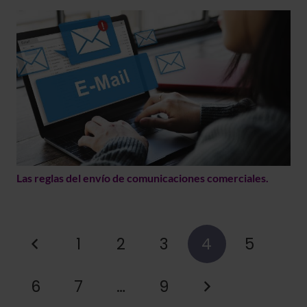
Las reglas del envío de comunicaciones comerciales.
1
2
3
4
5
6
7
…
9