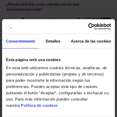
¿Puedo felicitar a mis clientes en fechas
señaladas/navidad?
Consentimiento
Detalles
Acerca de las cookies
Esta página web usa cookies
En esta web utilizamos cookies técnicas, analíticas, de
personalización y publicitarias (propias y de terceros)
para poder mostrarte la información según tus
Las reglas del envío de comunicaciones comerciales.
preferencias. Puedes aceptar este tipo de cookies
pulsando el botón “Aceptar”, configurarlas o rechazar su
uso. Para más información puedes consultar
nuestra
Política de cookies
.